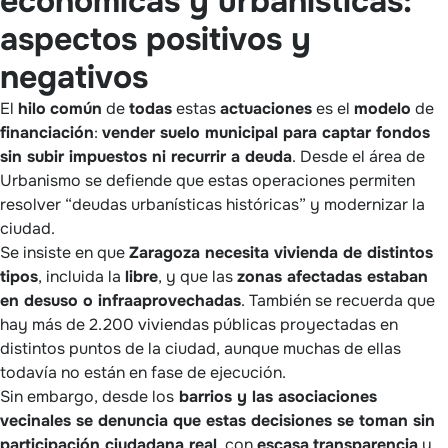
económicas y urbanísticas:
aspectos positivos y
negativos
El
hilo
común
de
todas
estas
actuaciones
es el
modelo
de
financiación
:
vender suelo municipal para captar fondos
sin subir impuestos ni recurrir a deuda
. Desde el área de
Urbanismo se defiende que estas operaciones permiten
resolver “deudas urbanísticas históricas” y modernizar la
ciudad.
Se insiste en que
Zaragoza necesita vivienda de distintos
tipos
, incluida la
libre
, y que las
zonas afectadas estaban
en desuso o infraaprovechadas
. También se recuerda que
hay más de 2.200 viviendas públicas proyectadas en
distintos puntos de la ciudad, aunque muchas de ellas
todavía no están en fase de ejecución.
Sin embargo, desde los
barrios y las asociaciones
vecinales se denuncia que estas decisiones se toman sin
participación ciudadana real
, con
escasa
transparencia
y