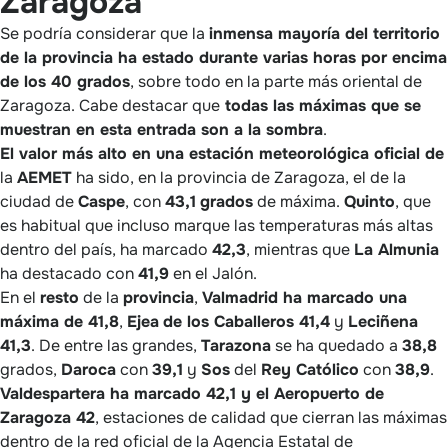
Zaragoza
Se podría considerar que la
inmensa mayoría del territorio
de la provincia ha estado durante varias horas por encima
de los 40 grados
, sobre todo en la parte más oriental de
Zaragoza. Cabe destacar que
todas las máximas que se
muestran en esta entrada son a la sombra
.
El valor más alto en una estación meteorológica oficial de
la
AEMET
ha sido, en la provincia de Zaragoza, el de la
ciudad de
Caspe
, con
43,1
grados
de máxima.
Quinto
, que
es habitual que incluso marque las temperaturas más altas
dentro del país, ha marcado
42,3
, mientras que
La Almunia
ha destacado con
41,9
en el Jalón.
En el
resto
de la
provincia
,
Valmadrid ha marcado una
máxima de 41,8
,
Ejea
de los Caballeros 41,4
y
Leciñena
41,3
. De entre las grandes,
Tarazona
se ha quedado a
38,8
grados,
Daroca
con
39,1
y
Sos
del
Rey Católico
con
38,9
.
Valdespartera ha marcado 42,1 y el Aeropuerto de
Zaragoza 42
, estaciones de calidad que cierran las máximas
dentro de la red oficial de la Agencia Estatal de