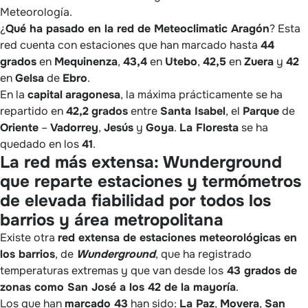
Meteorología.
¿
Qué ha pasado en la red de Meteoclimatic Aragón
? Esta
red cuenta con estaciones que han marcado hasta
44
grados
en
Mequinenza
,
43,4
en
Utebo
,
42,5
en
Zuera
y
42
en
Gelsa
de
Ebro
.
En la
capital
aragonesa
, la máxima prácticamente se ha
repartido en
42,2
grados
entre
Santa Isabel
, el
Parque
de
Oriente
–
Vadorrey
,
Jesús
y
Goya
.
La Floresta
se ha
quedado en los
41
.
La red más extensa: Wunderground
que reparte estaciones y termómetros
de elevada fiabilidad por todos los
barrios y área metropolitana
Existe otra
red extensa de estaciones meteorológicas en
los barrios
, de
Wunderground
, que ha registrado
temperaturas extremas y que van desde los
43 grados de
zonas como San José a los 42 de la mayoría
.
Los que han
marcado 43
han sido:
La Paz
,
Movera
,
San