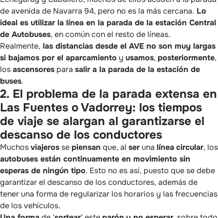
de avenida de Navarra 94, pero no es la más cercana.
Lo
ideal es utilizar la línea en la parada de la estación Central
de Autobuses
, en común con el resto de líneas.
Realmente,
las distancias desde el AVE no son muy largas
si bajamos por el aparcamiento
y
usamos
,
posteriormente
,
los
ascensores
para
salir a la parada de la estación de
buses
.
2. El problema de la parada extensa en
Las Fuentes o Vadorrey: los tiempos
de viaje se alargan al garantizarse el
descanso de los conductores
Muchos
viajeros
se
piensan
que, al
ser
una
línea
circular
, los
autobuses están continuamente en movimiento sin
esperas de ningún tipo
. Esto no es así, puesto que se debe
garantizar el descanso de los conductores, además de
tener una forma de regularizar los horarios y las frecuencias
de los vehículos.
Una forma
de ‘
sortear
‘ este
parón
y no esperar
, sobre todo