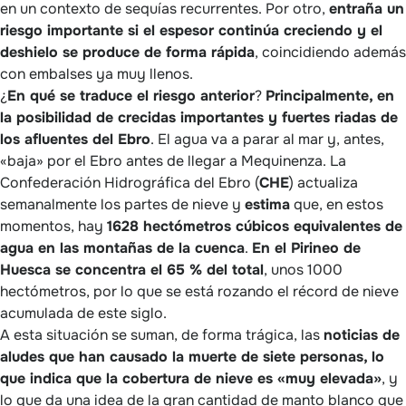
en un contexto de sequías recurrentes. Por otro,
entraña un
riesgo importante si el espesor continúa creciendo y el
deshielo se produce de forma rápida
, coincidiendo además
con embalses ya muy llenos.
¿
En qué se traduce el riesgo anterior
?
Principalmente, en
la posibilidad de crecidas importantes y fuertes riadas de
los afluentes del Ebro
. El agua va a parar al mar y, antes,
«baja» por el Ebro antes de llegar a Mequinenza. La
Confederación Hidrográfica del Ebro (
CHE
) actualiza
semanalmente los partes de nieve y
estima
que, en estos
momentos, hay
1628 hectómetros cúbicos equivalentes de
agua en las montañas de la cuenca
.
En el Pirineo de
Huesca se concentra el 65 % del total
, unos 1000
hectómetros, por lo que se está rozando el récord de nieve
acumulada de este siglo.
A esta situación se suman, de forma trágica, las
noticias de
aludes que han causado la muerte de siete personas, lo
que indica que la cobertura de nieve es «muy elevada»
, y
lo que da una idea de la gran cantidad de manto blanco que