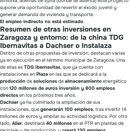
Almunia, además de Épila (donde se asienta) este proyecto
supone una oportunidad de revertir el éxodo juvenil y
generar demanda de vivienda y transporte.
El empleo indirecto no está estimado
.
Resumen de otras inversiones en
Zaragoza y entorno: de la china TDG
Ibernavitas a Dachser o Instalaza
Dentro de otras propuestas de inversión, destacan varias
ya en ejecución en el término municipal de Zaragoza. Una
de ellas es
TDG Ibernavitas
, que ya cuenta con
instalaciones en
Plaza
en las que se dedicará a la
producción
de
soluciones
de
almacenamiento
energético
con
120 millones de euros inversión y 800 empleos
directos
en los próximos tres años.
Dachser
ya ha culminado la ampliación de sus
instalaciones, que
generarán 100 empleos
, tras invertir 14
millones de euros y ampliar su actividad logística. Por otro
lado,
Alier
, destinará
40 millones
en el PTR en plantas de
reciclaje y de producción, y
creará 130 empleos
.