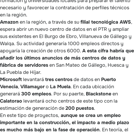
formación y universidades locales para preparar el talento
necesario y favorecer la contratación de perfiles técnicos
en la región.
Amazon
en la región, a través de su
filial tecnológica AWS
,
espera abrir un nuevo centro de datos en el PTR y ampliar
sus existentes en El Burgo de Ebro, Villanueva de Gállego y
Walqa. Su actividad generaría 1000 empleos directos y
apoyaría la creación de otros 6000.
A esta cifra habría que
añadir los últimos anuncios de más centros de datos y
fábrica de servidores
en San Mateo de Gállego, Huesca y
La Puebla de Híjar.
Microsoft
levantará
tres
centros
de datos en
Puerto
Venecia
,
Villamayor
o
La Muela
. En cada ubicación
generará
300
empleos
. Por su paerte,
Blackstone
en
Calatorao
levantará ocho centros de este tipo con la
estimación de generación de
200
puestos
.
En este tipo de proyectos,
aunque se crea un empleo
importante en la construcción, el impacto a medio plazo
es mucho más bajo en la fase de operación
. En teoría, el