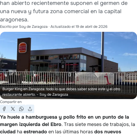
han abierto recientemente suponen el germen de
una nueva y futura zona comercial en la capital
aragonesa.
Escrito por
Soy de Zaragoza
· Actualizado el
19 de abril de 2026
Burger King en Zaragoza: todo lo que debes saber sobre este y el otro
restaurante abierto.
- Soy de Zaragoza
Compartir en
Ya huele a hamburguesa y pollo frito en un punto de la
margen izquierda del Ebro
. Tras siete meses de trabajos, la
ciudad
ha
estrenado
en las últimas horas
dos nuevos