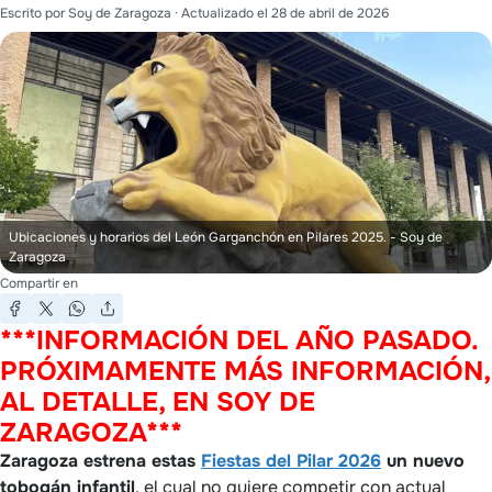
Escrito por
Soy de Zaragoza
· Actualizado el
28 de abril de 2026
Ubicaciones y horarios del León Garganchón en Pilares 2025.
- Soy de
Zaragoza
Compartir en
***INFORMACIÓN DEL AÑO PASADO.
PRÓXIMAMENTE MÁS INFORMACIÓN,
AL DETALLE, EN SOY DE
ZARAGOZA***
Zaragoza estrena estas
Fiestas del Pilar 2026
un nuevo
tobogán infantil
, el cual no quiere competir con actual