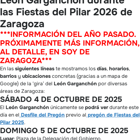
León Garganchón durante
las Fiestas del Pilar 2026 de
Zaragoza
***INFORMACIÓN DEL AÑO PASADO.
PRÓXIMAMENTE MÁS INFORMACIÓN,
AL DETALLE, EN SOY DE
ZARAGOZA***
En las
siguientes líneas
te mostramos los
días
,
horarios
,
barrios
y
ubicaciones
concretas (gracias a un mapa de
Google) de la ‘gira’ del
León
Garganchón
por diversas
áreas de Zaragoza:
SÁBADO 4 DE OCTUBRE DE 2025
El
León Garganchón
únicamente se
podrá ver
durante este
día en el
Desfile del Pregón
previo al
pregón de Fiestas del
Pilar 2025
.
DOMINGO 5 DE OCTUBRE DE 2025
Lugar
: Plaza de la Delegación del Gobierno.