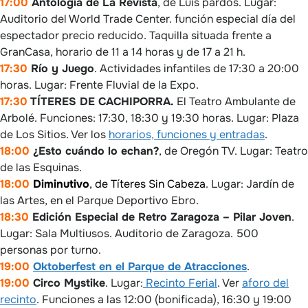
17:00
Antología de La Revista
, de Luis pardos. Lugar:
Auditorio del World Trade Center. función especial día del
espectador precio reducido. Taquilla situada frente a
GranCasa, horario de 11 a 14 horas y de 17 a 21 h.
17:30
Río y Juego
. Actividades infantiles de 17:30 a 20:00
horas. Lugar: Frente Fluvial de la Expo.
17:30
TÍTERES DE CACHIPORRA.
El Teatro Ambulante de
Arbolé. Funciones: 17:30, 18:30 y 19:30 horas. Lugar: Plaza
de Los Sitios. Ver los
horarios, funciones y entradas
.
18:00
¿Esto cuándo lo echan?
, de Oregón TV. Lugar: Teatro
de las Esquinas.
18:00
Diminutivo
, de Títeres Sin Cabeza
. Lugar: Jardín de
las Artes, en el Parque Deportivo Ebro.
18:30
Edición Especial de Retro Zaragoza – Pilar Joven
.
Lugar: Sala Multiusos. Auditorio de Zaragoza. 500
personas por turno.
19:00
Oktoberfest en el Parque de Atracciones
.
19:00
Circo Mystike
. Lugar:
Recinto Ferial
. Ver
aforo del
recinto
. Funciones a las 12:00 (bonificada), 16:30 y 19:00