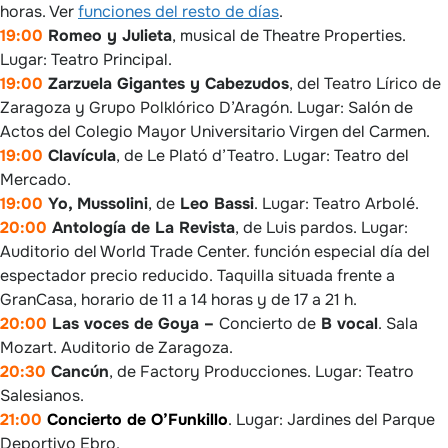
horas. Ver
funciones del resto de días
.
19:00
Romeo y Julieta
, musical de Theatre Properties.
Lugar: Teatro Principal.
19:00
Zarzuela Gigantes y Cabezudos
, del Teatro Lírico de
Zaragoza y Grupo Polklórico D’Aragón. Lugar: Salón de
Actos del Colegio Mayor Universitario Virgen del Carmen.
19:00
Clavícula
, de Le Plató d’Teatro. Lugar: Teatro del
Mercado.
19:00
Yo, Mussolini
, de
Leo Bassi
. Lugar: Teatro Arbolé.
20:00
Antología de La Revista
, de Luis pardos. Lugar:
Auditorio del World Trade Center. función especial día del
espectador precio reducido. Taquilla situada frente a
GranCasa, horario de 11 a 14 horas y de 17 a 21 h.
20:00
Las voces de Goya –
Concierto de
B vocal
. Sala
Mozart. Auditorio de Zaragoza.
20:30
Cancún
, de Factory Producciones. Lugar: Teatro
Salesianos.
21:00
Concierto de O’Funkillo
. Lugar: Jardines del Parque
Deportivo Ebro.