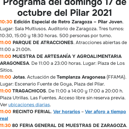
Programa del domingo 17 de
octubre del Pilar 2021
10:30
Edición Especial de Retro Zaragoza – Pilar Joven
.
Lugar: Sala Multiusos. Auditorio de Zaragoza. Tres turnos:
10:30, 15:00 y 18:30 horas. 500 personas por turno.
11:00
PARQUE DE ATRACCIONES
. Atracciones abiertas de
11:00 a 21:00h.
11:00
MUESTRA DE ARTESANÍA Y AGROALIMENTARIA
ARAGONESA
. De 11:00 a 23:00 horas. Lugar: Plaza de Los
Sitios.
11:00
Jotas
. Actuación de
Templanza Aragonesa
(FFAMA).
Lugar: Escenario Fuente de Goya, Plaza del Pilar.
11:00
TRAGACHICOS
. De 11:00 a 14:00 y 17:00 a 20:00 h.
Plaza Utrillas. Las Fuentes. Acceso libre sin reserva previa.
Ver
ubicaciones diarias
.
11:00
RECINTO FERIAL
.
Ver horarios
–
Ver aforo a tiempo
real
11:30
80 FERIA GENERAL DE MUESTRAS DE ZARAGOZA
.