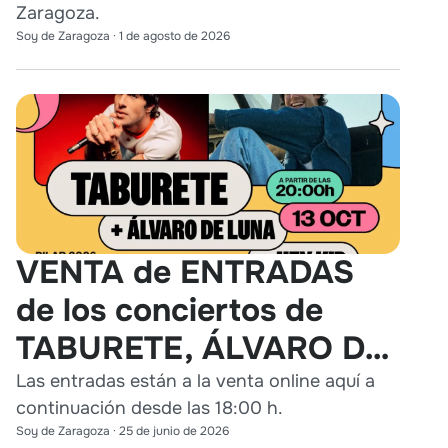
Zaragoza.
Soy de Zaragoza
·
1 de agosto de 2026
VENTA de ENTRADAS
de los conciertos de
TABURETE, ÁLVARO DE
LUNA y HEY KID en
Las entradas están a la venta online aquí a
continuación desde las 18:00 h.
Zaragoza
Soy de Zaragoza
·
25 de junio de 2026