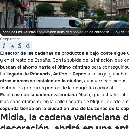
Zona de Las Delicias con elevada densidad población de Zaragoza.
- Soy de Z
Compartir en
El
sector de las cadenas de productos a bajo coste sigue 
y en el resto de España. Con la subida de la inflación, que 
buscan el ahorro hasta el último céntimo
para conseguir sus
La
llegada
de
Primaprix
,
Action
o
Pepco
a lo largo y ancho 
otras marcas se instalen en la ciudad
, aunque sean menos 
tentáculos por otros puntos de la geografía nacional.
Es el caso de la cadena valenciana Midia
, que actualmente
más concretamente en la calle Lacarra de Miguel, donde an
segunda tienda en la ciudad en una de las zonas de la ca
Midia, la cadena valenciana 
decoración, abrirá en una ant