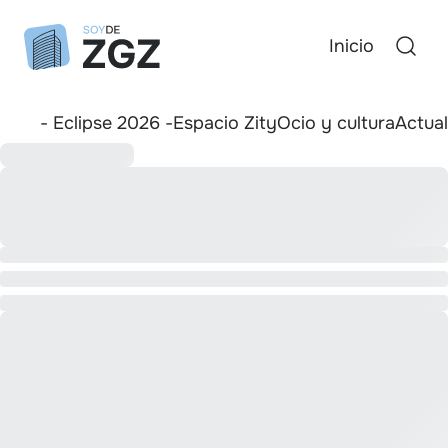
Inicio
- Eclipse 2026 -
Espacio Zity
Ocio y cultura
Actua