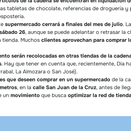
rtículos de la cadena se encuentran en liquidación d
las tabletas de chocolate, referencias de droguería y
espostería.
ste
supermercado cerrará a finales del mes de julio
. L
sábado
26
, aunque se puede adelantar o retrasar la c
a tienda. Muchos
clientes aprovechan para comprar lo
ento serán recolocadas en otras tiendas de la caden
s
. Hay que tener en cuenta que, recientemente, Dia h
rrabal, La Almozara o San José).
tes que deseen comprar en un supermercado
de la c
 metros
, en la
calle San Juan de la Cruz
, antes de lle
de un
movimiento
que busca
optimizar la red de tiend