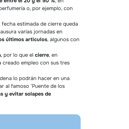
e entre el 20 y el 50 %
, en
 perfumería o, por ejemplo, con
a fecha estimada de cierre queda
lausura varias jornadas en
s últimos articulos
, algunos con
a
, por lo que el
cierre
, en
a creado empleo con sus tres
adena lo podrán hacer en una
gar al famoso ‘Puente de los
as y evitar solapes de