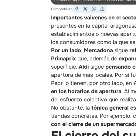
Compartir en
Importantes vaivenes en el secto
presentes en la capital aragones
establecimientos o nuevas apertu
los consumidores como la que se 
Por un lado
,
Mercadona
sigue
re
Primaprix
que, además de
expand
superficie.
Aldi
sigue
pensando en
apertura de más locales. Por si f
Peor lo tienen, por otro lado, en
en los horarios de apertura
. Al 
del esfuerzo colectivo que realizar
No obstante, la
tónica general e
tiendas concretas. Por ejemplo,
con el cierre de un supermercad
El cierre del 