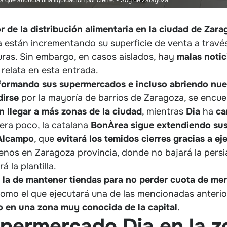
r de la distribución alimentaria en la ciudad de Zara
a están incrementando su superficie de venta a travé
ras. Sin embargo, en casos aislados, hay
malas notic
relata en esta entrada.
formando sus supermercados e incluso abriendo nu
irse
por la mayoría de barrios de Zaragoza, se encu
 llegar a más zonas de la ciudad
, mientras
Dia
ha
ca
uera poco, la catalana
BonÀrea
sigue extendiendo su
Alcampo
, que
evitará los temidos cierres gracias a ej
menos en Zaragoza provincia, donde no bajará la pers
á la plantilla.
s la de mantener tiendas para no perder cuota de me
 como el que ejecutará una de las mencionadas anteri
o en una zona muy conocida de la capital
.
supermercado Dia en la 