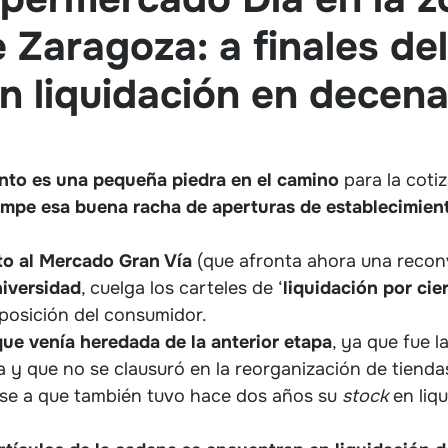
 Zaragoza: a finales del
en liquidación en decen
ento es una pequeña piedra en el camino
para la coti
ompe esa buena racha de aperturas de establecimien
to al Mercado Gran Vía
(que afronta ahora una reconv
iversidad
, cuelga los carteles de ‘
liquidación
por
cie
osición del consumidor.
que venía heredada de la anterior etapa
, ya que fue la
y que no se clausuró en la reorganización de tiend
se a que también tuvo hace dos años su
stock
en liqu