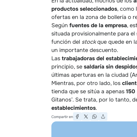
En la actualidad, muchos de los
a
productos
seleccionados
, como 
ofertas en la zona de bollería o r
Según
fuentes de la empresa
, e
situada provisionalmente para el
función del
stock
que quede en l
un importante descuento.
Las
trabajadoras del establecimi
principio, se
saldaría sin despido
últimas aperturas en la ciudad (A
Mientras, por otro lado, los
clien
tienda que se sitúa a apenas
150
Gitanos’. Se trata, por lo tanto, 
establecimientos
.
Compartir en