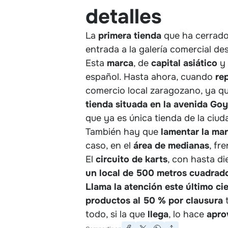
detalles
La
primera tienda
que ha cerrado
entrada a la galería comercial de
Esta
marca
, de
capital asiático
y 
español. Hasta ahora, cuando
re
comercio local zaragozano, ya q
tienda situada en la avenida Go
que ya es única tienda de la ciud
También hay que
lamentar la ma
caso, en el
área de medianas
, fr
El
circuito de karts
, con hasta d
un local de 500 metros cuadrad
Llama la atención este último cie
productos al 50 % por clausura
t
todo, si la que
llega
, lo hace
apro