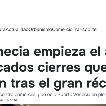
ura
Actualidad
Urbanismo
Comercio
Transporte
necia empieza el
cados cierres qu
 tras el gran ré
centro comercial y de ocio Puerto Venecia en ple
abril de 2026