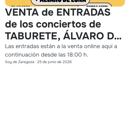
VENTA de ENTRADAS
de los conciertos de
TABURETE, ÁLVARO DE
LUNA y HEY KID en
Las entradas están a la venta online aquí a
continuación desde las 18:00 h.
Zaragoza
Soy de Zaragoza
·
25 de junio de 2026