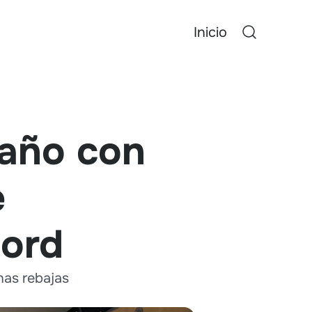
Inicio
 año con
e
cord
nas rebajas