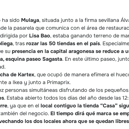
 ha sido
Mulaya
, situada junto a la firma sevillana Á
sde la pasarela que comunica con el área de restaurac
dirigida por
Lisa
Bao
, estaba ganando terreno de man
pliega
, tras
rozar las 50 tiendas en el país
. Especialm
ue su
presencia en la capital aragonesa se reduce a u
ya, esquina paseo Sagasta
. En este último paseo, junt
ad.
rcha de Kartex
, que ocupó de manera efímera el hueco
ente a Ikea y junto a Primaprix.
iez personas simultáneas disfrutando de los pequeños
os
. Estaba abierto todos los días del año desde las 12
rre
, ya que en el
local contiguo la tienda “Casa” sig
ambién del negocio.
El tiempo dirá qué marca se em
vechando los dos locales ahora que se quedan libres