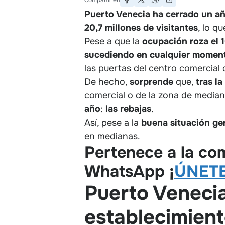
Puerto Venecia ha cerrado un añ
20,7 millones de visitantes
, lo q
Pese a que la
ocupación roza el 1
sucediendo en cualquier moment
las puertas del centro comercial
De hecho,
sorprende
que,
tras l
comercial o de la zona de media
año
:
las rebajas
.
Así, pese a la
buena situación gen
en medianas.
Pertenece a la c
WhatsApp
¡
ÚNETE
Puerto Venecia
establecimient