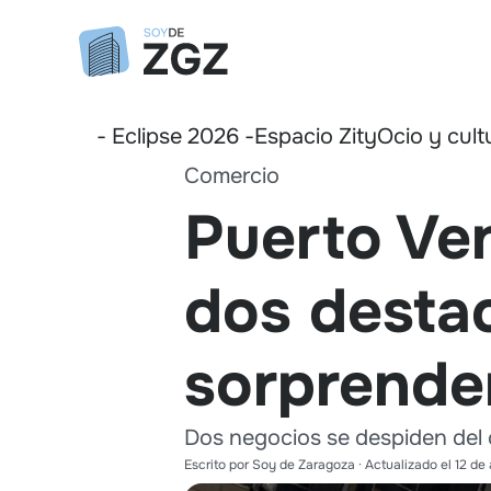
- Eclipse 2026 -
Espacio Zity
Ocio y cult
Comercio
Puerto Ve
dos desta
sorprenden
Dos negocios se despiden del 
Escrito por
Soy de Zaragoza
· Actualizado el
12 de 