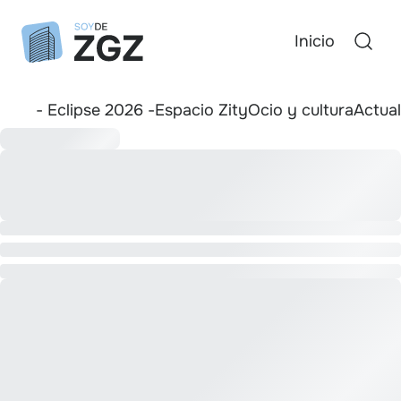
Inicio
- Eclipse 2026 -
Espacio Zity
Ocio y cultura
Actua