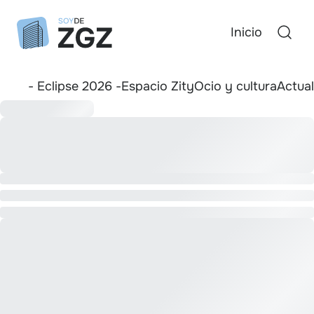
Inicio
- Eclipse 2026 -
Espacio Zity
Ocio y cultura
Actua