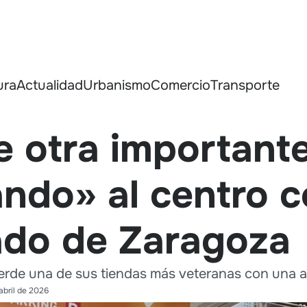
ura
Actualidad
Urbanismo
Comercio
Transporte
de otra important
tando» al centro 
ado de Zaragoza
erde una de sus tiendas más veteranas con una amp
abril de 2026