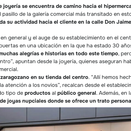
e joyería se encuentra de camino hacia el hipermerc
 pasillo de la galería comercial más transitado en est
da su actividad hacia el cliente en la calle Don Jaim
e en general y el auge de su establecimiento en el cen
puertas en una ubicación en la que ha estado 30 año
muchas alegrías e historias en todo este tiempo
, per
entro”, apuntan desde la joyería, quienes aseguran ha
mercial.
 zaragozano en su tienda del centro
. “Allí hemos hec
a atención a los novios”, recalcan desde el estableci
o tipo de
productos
al
público
general
. Además, en 
 de joyas nupciales donde se ofrece un trato person