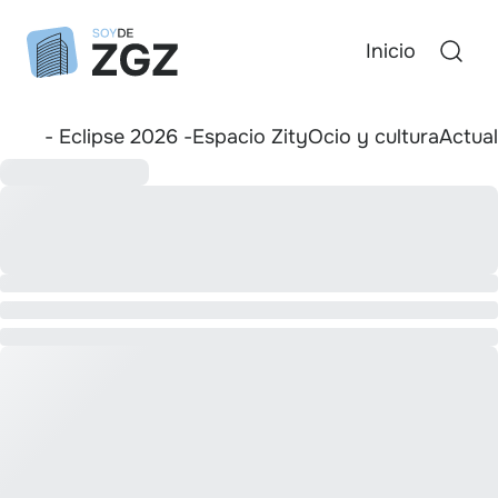
Inicio
- Eclipse 2026 -
Espacio Zity
Ocio y cultura
Actua