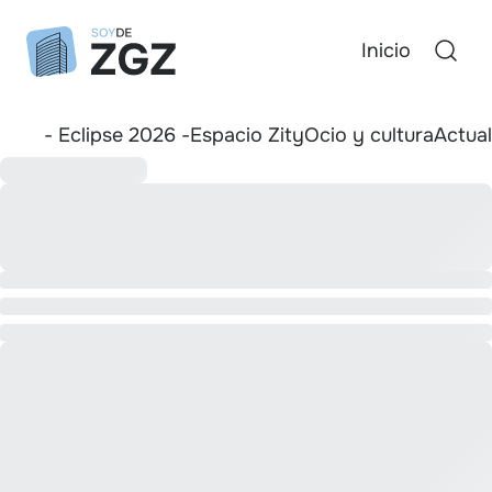
Inicio
- Eclipse 2026 -
Espacio Zity
Ocio y cultura
Actua