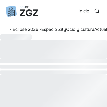
Inicio
- Eclipse 2026 -
Espacio Zity
Ocio y cultura
Actua