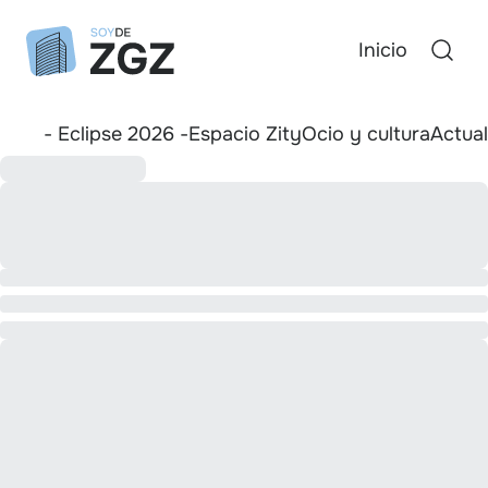
Inicio
- Eclipse 2026 -
Espacio Zity
Ocio y cultura
Actua