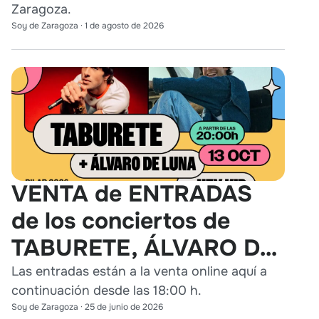
Zaragoza.
Soy de Zaragoza
·
1 de agosto de 2026
VENTA de ENTRADAS
de los conciertos de
TABURETE, ÁLVARO DE
LUNA y HEY KID en
Las entradas están a la venta online aquí a
continuación desde las 18:00 h.
Zaragoza
Soy de Zaragoza
·
25 de junio de 2026