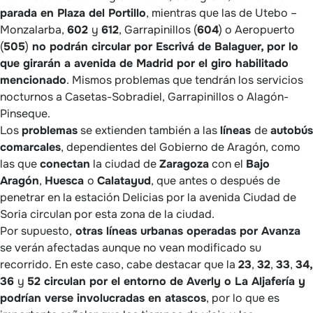
parada en Plaza del Portillo
, mientras que las de Utebo –
Monzalarba,
602
y
612
, Garrapinillos (
604
) o Aeropuerto
(
505
)
no podrán circular por Escrivá de Balaguer, por lo
que girarán a avenida de Madrid por el giro habilitado
mencionado
. Mismos problemas que tendrán los servicios
nocturnos a Casetas-Sobradiel, Garrapinillos o Alagón-
Pinseque.
Los
problemas
se extienden también a las
líneas
de
autobús
comarcales
, dependientes del Gobierno de Aragón, como
las que
conectan
la ciudad de
Zaragoza
con el
Bajo
Aragón
,
Huesca
o
Calatayud
, que antes o después de
penetrar en la estación Delicias por la avenida Ciudad de
Soria circulan por esta zona de la ciudad.
Por supuesto,
otras líneas urbanas operadas por Avanza
se verán afectadas aunque no vean modificado su
recorrido. En este caso, cabe destacar que la
23
,
32
,
33
,
34,
36
y
52 circulan por el entorno de Averly o La Aljafería y
podrían verse involucradas en atascos
, por lo que es