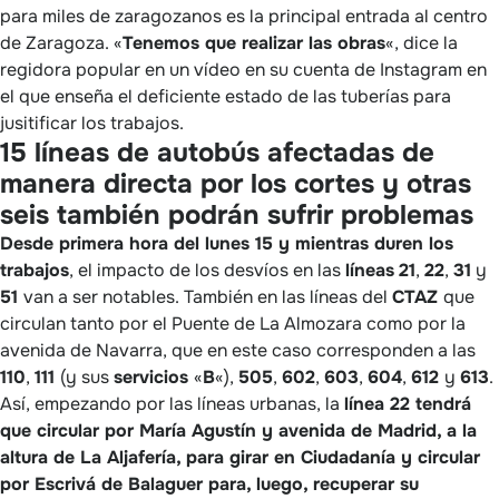
para miles de zaragozanos es la principal entrada al centro
de Zaragoza. «
Tenemos que realizar las obras
«, dice la
regidora popular en un vídeo en su cuenta de Instagram en
el que enseña el deficiente estado de las tuberías para
jusitificar los trabajos.
15 líneas de autobús afectadas de
manera directa por los cortes y otras
seis también podrán sufrir problemas
Desde primera hora del lunes 15 y mientras duren los
trabajos
, el impacto de los desvíos en las
líneas
21
,
22
,
31
y
51
van a ser notables. También en las líneas del
CTAZ
que
circulan tanto por el Puente de La Almozara como por la
avenida de Navarra, que en este caso corresponden a las
110
,
111
(y sus
servicios
«
B
«),
505
,
602
,
603
,
604
,
612
y
613
.
Así, empezando por las líneas urbanas, la
línea 22 tendrá
que circular por María Agustín y avenida de Madrid, a la
altura de La Aljafería, para girar en Ciudadanía y circular
por Escrivá de Balaguer para, luego, recuperar su