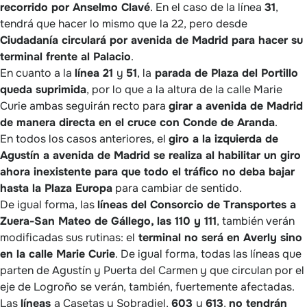
recorrido por Anselmo Clavé
. En el caso de la línea
31
,
tendrá que hacer lo mismo que la 22, pero desde
Ciudadanía circulará por avenida de Madrid para hacer su
terminal frente al Palacio
.
En cuanto a la
línea 21
y
51
, la
parada de Plaza del Portillo
queda suprimida
, por lo que a la altura de la calle Marie
Curie ambas seguirán recto para
girar a avenida de Madrid
de manera directa en el cruce con Conde de Aranda
.
En todos los casos anteriores, el
giro a la izquierda de
Agustín a avenida de Madrid se realiza al habilitar un giro
ahora inexistente para que todo el tráfico no deba bajar
hasta la Plaza Europa
para cambiar de sentido.
De igual forma, las
líneas del Consorcio de Transportes a
Zuera-San Mateo de Gállego, las 110 y 111
, también verán
modificadas sus rutinas: el
terminal no será en Averly sino
en la calle Marie Curie
. De igual forma, todas las líneas que
parten de Agustín y Puerta del Carmen y que circulan por el
eje de Logroño se verán, también, fuertemente afectadas.
Las
líneas
a Casetas y Sobradiel,
603
y
613
,
no tendrán