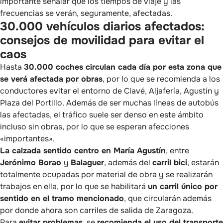
importante señalar que los tiempos de viaje y las
frecuencias se verán, seguramente, afectadas.
30.000 vehículos diarios afectados:
consejos de movilidad para evitar el
caos
Hasta
30.000 coches circulan cada día por esta zona que
se verá afectada por obras
, por lo que se recomienda a los
conductores evitar el entorno de Clavé, Aljafería, Agustín y
Plaza del Portillo. Además de ser muchas líneas de autobús
las afectadas, el tráfico suele ser denso en este ámbito
incluso sin obras, por lo que se esperan afecciones
«importantes».
La calzada sentido centro en María Agustín
, entre
Jerónimo Borao
y
Balaguer
, además del
carril bici
, estarán
totalmente ocupadas por material de obra y se realizarán
trabajos en ella, por lo que se habilitará
un carril único por
sentido en el tramo mencionado
, que circularán además
por donde ahora son carriles de salida de Zaragoza.
Para
evitar problemas
, se
recomienda el uso del transporte