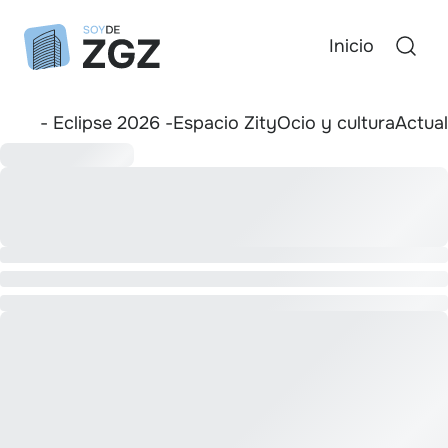
Inicio
- Eclipse 2026 -
Espacio Zity
Ocio y cultura
Actua