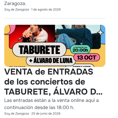
Zaragoza.
Soy de Zaragoza
·
1 de agosto de 2026
VENTA de ENTRADAS
de los conciertos de
TABURETE, ÁLVARO DE
LUNA y HEY KID en
Las entradas están a la venta online aquí a
continuación desde las 18:00 h.
Zaragoza
Soy de Zaragoza
·
25 de junio de 2026