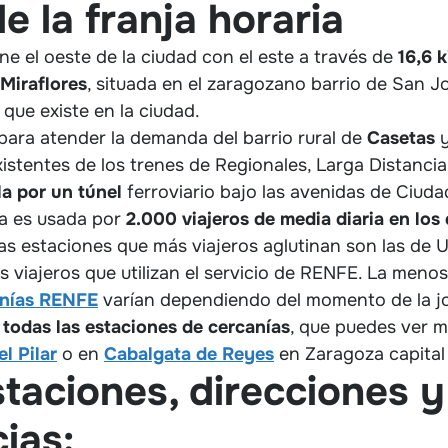
 la franja horaria
ne el oeste de la ciudad con el este a través de
16,6 
Miraflores
, situada en el zaragozano barrio de San Jo
que existe en la ciudad.
ara atender la demanda del barrio rural de
Casetas
y
a existentes de los trenes de Regionales, Larga Distanc
la por un túnel
ferroviario bajo las avenidas de Ciuda
za es usada por
2.000 viajeros de media diaria en los 
 Las estaciones que más viajeros aglutinan son las d
 viajeros que utilizan el servicio de RENFE. La menos
canías RENFE
varían dependiendo del momento de la j
todas las estaciones de cercanías
, que puedes ver m
el Pilar
o en
Cabalgata de Reyes
en Zaragoza capital 
staciones, direcciones y
ias: