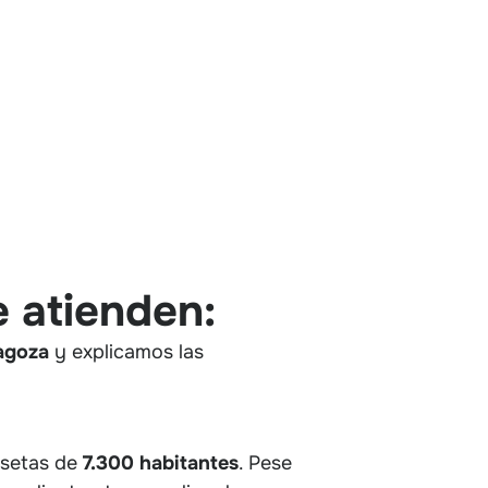
e atienden:
ragoza
y explicamos las
asetas de
7.300 habitantes
. Pese