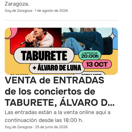
Zaragoza.
Soy de Zaragoza
·
1 de agosto de 2026
VENTA de ENTRADAS
de los conciertos de
TABURETE, ÁLVARO DE
LUNA y HEY KID en
Las entradas están a la venta online aquí a
continuación desde las 18:00 h.
Zaragoza
Soy de Zaragoza
·
25 de junio de 2026