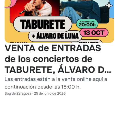
VENTA de ENTRADAS
de los conciertos de
TABURETE, ÁLVARO DE
LUNA y HEY KID en
Las entradas están a la venta online aquí a
continuación desde las 18:00 h.
Zaragoza
Soy de Zaragoza
·
25 de junio de 2026