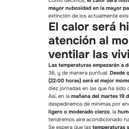
Como decimos,
el calor será his
mayor nubosidad en la mayor par
extinción de los actualmente exi
El calor será 
atención al mo
ventilar las v
Las temperaturas empezarán a de
36, y de manera puntual.
Desde q
(22:00 horas) será el mejor mome
diez jornadas en las que ha sido 
Así, en la
mañana del martes 19 d
despediremos de mínimas por enci
ligero o moderado cierzo
, la
hum
tendremos aire acondicionado natu
Se espera que las
temperaturas s