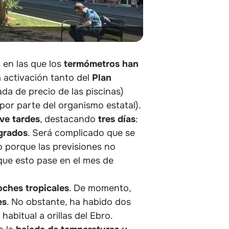
 en las que los
termómetros han
a activación tanto del
Plan
da de precio de las piscinas)
 por parte del organismo estatal).
ve tardes
, destacando
tres
días
:
 grados
. Será complicado que se
lo porque las previsiones no
que esto pase en el mes de
oches tropicales
. De momento,
es
. No obstante, ha habido dos
abitual a orillas del Ebro.