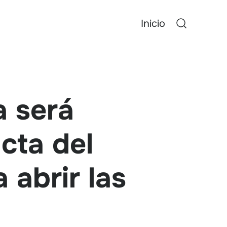
Inicio
a será
acta del
 abrir las