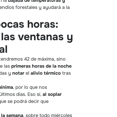
n la
bajada de temperaturas y
cendios forestales y ayudará a la
pocas horas:
 las ventanas y
al
 tendremos 42 de máxima, sino
ue las
primeras horas de la noche
ndas y
notar
el
alivio
térmico
tras
mínima
, por lo que nos
ltimos días. Eso sí,
al soplar
 que se podrá decir que
e la semana
, sobre todo miércoles