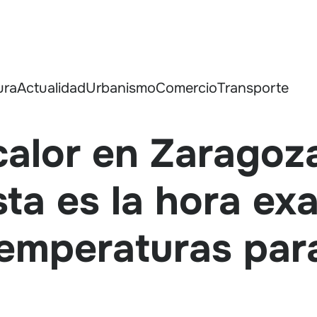
ura
Actualidad
Urbanismo
Comercio
Transporte
calor en Zaragoz
sta es la hora ex
emperaturas para