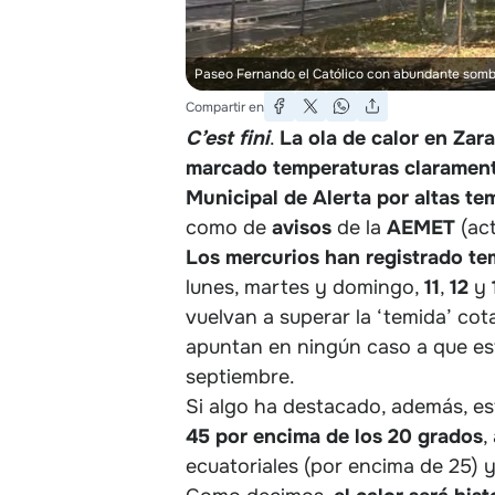
Paseo Fernando el Católico con abundante sombr
Compartir en
C’est fini
.
La ola de calor en Zar
marcado temperaturas clarament
Municipal de Alerta por altas te
como de
avisos
de la
AEMET
(act
Los mercurios han registrado te
lunes, martes y domingo,
11
,
12
y
vuelvan a superar la ‘temida’ cot
apuntan en ningún caso a que es
septiembre.
Si algo ha destacado, además, es
45 por encima de los 20 grados
,
ecuatoriales (por encima de 25) y