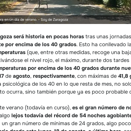
a en un día de verano.
- Soy de Zaragoza
agoza será historia en pocas horas
tras unas jornadas
e por encima de los 40 grados
. Esto ha conllevado l
mperaturas
(que, entre otras medidas, recoge una baja
ivándose el nivel rojo, el máximo, durante dos tardes
mperaturas por encima de los 40 grados durante nue
17
de
agosto
,
respectivamente
, con máximas de
41,8
a psicológica de los 40 en lo que resta de mes, no so
to ocurra, sino también porque ya es poco probable 
te verano (todavía en curso),
es el gran número de n
 algo
lejos todavía del récord de 54 noches agobiant
 un gran número de mínimas de 24 grados, algo poco h