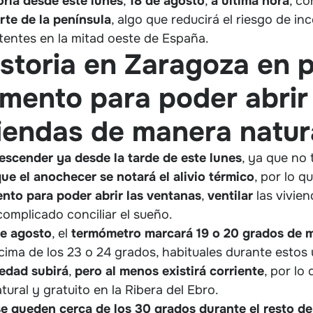
toria desde este lunes
,
18 de agosto
,
a última hora
, co
te de la península
, algo que reducirá el riesgo de in
stentes en la mitad oeste de España.
historia en Zaragoza en 
mento para poder abrir
iviendas de manera natur
scender ya desde la tarde de este lunes
, ya que no
ue el anochecer se notará el alivio térmico
, por lo q
nto para poder abrir las ventanas
,
ventilar
las vivie
complicado conciliar el sueño.
e agosto
, el
termómetro marcará 19 o 20 grados de 
ma de los 23 o 24 grados, habituales durante estos ú
edad subirá
,
pero al menos existirá corriente
, por lo
ral y gratuito en la Ribera del Ebro.
e queden cerca de los 30 grados durante el resto d