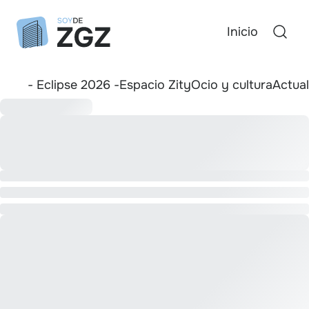
Inicio
- Eclipse 2026 -
Espacio Zity
Ocio y cultura
Actua