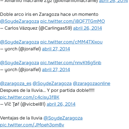
— Amarillo macramé Zgz (@Amarillomacrame)
abril 26, 2014
Doble arco iris en Zaragoza hace un momento
@SoydeZaragoza
pic.twitter.com/i8QF7TGmMO
— Carlos Vázquez (@Carlingas59)
abril 26, 2014
@SoydeZaragoza
pic.twitter.com/cMM4TXixou
— yorch (@joralfel)
abril 27, 2014
@SoydeZaragoza
pic.twitter.com/nnvKt6g5nb
— yorch (@joralfel)
abril 27, 2014
@zaragoza_es
@SoydeZaragoza
@zaragozaonline
Despues de la lluvia… Y por partida doble!!!!!
pic.twitter.com/c4cisy3f8K
— Vîč Ţøř (@vicbel81)
abril 26, 2014
Ventajas de la lluvia
@SoydeZaragoza
pic.twitter.com/JMpeh3pm8v