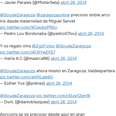
— Javier Perales (@MisterSela)
abril 26, 2014
@SoydeZaragoza
@zaragozaonline
precioso doble arco
iris desde maternidad de Miguel Servet
pic.twitter.com/9CwubzPREu
— Pedro Lou Bordonaba (@pedro07lou)
abril 26, 2014
Y os regalo otra
@ZgzFotos
@SoydeZaragoza
pic.twitter.com/sR3tYw0157
— maria A.C (@maarca86)
abril 26, 2014
@SoydeZaragoza
ahora mismo en Zaragoza, Valdespartera
pic.twitter.com/aHI1lLeb6G
— Esther Yus (@plenas)
abril 26, 2014
@SoydeZaragoza
pic.twitter.com/d3ze7Zen16
— Dvni. (@danivblazquez)
abril 26, 2014
Aorcoiris se ve precioso desde aqui en gran