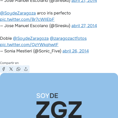
— Jose Manuel Escolano (@Siresku)
abril 27, 2014
@SoydeZaragoza
arco iris perfecto
pic.twitter.com/Br7cWllEbF
— Jose Manuel Escolano (@Siresku)
abril 27, 2014
Doble
@SoydeZaragoza
@zaragozactfotos
pic.twitter.com/QzYWkqhwtF
— Sonia Mestieri (@Sonic_Five)
abril 26, 2014
Compartir en