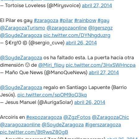
— Tortoise Loveless (@Mirysvoice)
abril 27, 2014
El Pilar es gay
#zaragoza
#pilar
#rainbow
#gay
@ZaragozaTurismo
@zaragozaonline
@Igerszgz
@SoydeZaragoza
pic.twitter.com/DYNhgduzrg
— $€rg!0 © (@sergio_cuve)
abril 26, 2014
@SoydeZaragoza
os ha faltado esta. La puerta hacia otra
dimensión 🙂 de
@Miri_flipy
pic.twitter.com/3HxSWHncpa
— Maño Que News (@ManoQueNews)
abril 27, 2014
@SoydeZaragoza
regalo en Santiago Lapuente (Barrio
Jesús).
pic.twitter.com/spOM9oQ3kq
— Jesus Manuel (@AurigaSolar)
abril 26, 2014
Arcoiris en
#expozaragoza
@ZgzFotos
@ZaragozaChic
@zaragozaonline
@SoydeZaragoza
#igerszaragoza
pic.twitter.com/BtRwsZ80gB