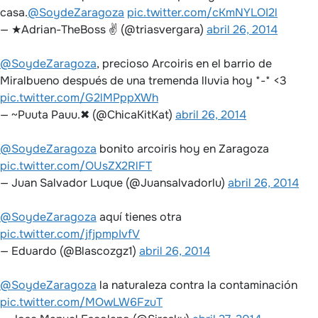
casa.
@SoydeZaragoza
pic.twitter.com/cKmNYLOI2l
— ★Adrian-TheBoss ✌️ (@triasvergara)
abril 26, 2014
@SoydeZaragoza
, precioso Arcoiris en el barrio de
Miralbueno después de una tremenda lluvia hoy *-* <3
pic.twitter.com/G2lMPppXWh
— ~Puuta Pauu.✖ (@ChicaKitKat)
abril 26, 2014
@SoydeZaragoza
bonito arcoiris hoy en Zaragoza
pic.twitter.com/OUsZX2RlFT
— Juan Salvador Luque (@Juansalvadorlu)
abril 26, 2014
@SoydeZaragoza
aquí tienes otra
pic.twitter.com/jfjpmpIvfV
— Eduardo (@Blascozgz1)
abril 26, 2014
@SoydeZaragoza
la naturaleza contra la contaminación
pic.twitter.com/MOwLW6FzuT