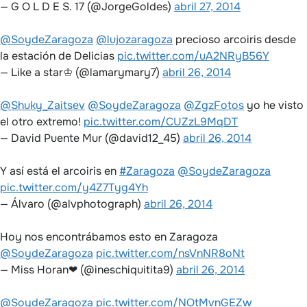
— G O L D E S. 17 (@JorgeGoldes)
abril 27, 2014
@SoydeZaragoza
@lujozaragoza
precioso arcoiris desde
la estación de Delicias
pic.twitter.com/uA2NRyB56Y
— Like a star♔ (@lamarymary7)
abril 26, 2014
@Shuky_Zaitsev
@SoydeZaragoza
@ZgzFotos
yo he visto
el otro extremo!
pic.twitter.com/CUZzL9MqDT
— David Puente Mur (@david12_45)
abril 26, 2014
Y así está el arcoiris en
#Zaragoza
@SoydeZaragoza
pic.twitter.com/y4Z7Tyg4Yh
— Álvaro (@alvphotograph)
abril 26, 2014
Hoy nos encontrábamos esto en Zaragoza
@SoydeZaragoza
pic.twitter.com/nsVnNR8oNt
— Miss Horan❤ (@ineschiquitita9)
abril 26, 2014
@SoydeZaragoza
pic.twitter.com/NOtMvnGEZw