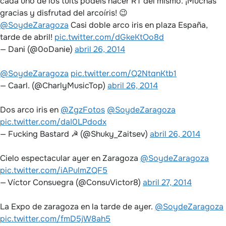
cada uno de los tuits podéis hacer RT del mismo. ¡Muchas
gracias y disfrutad del arcoíris! 😉
@SoydeZaragoza
Casi doble arco iris en plaza España,
tarde de abril!
pic.twitter.com/dGkeKtOo8d
— Dani (@0oDanie)
abril 26, 2014
@SoydeZaragoza
pic.twitter.com/Q2NtqnKtb1
— Caarl. (@CharlyMusicTop)
abril 26, 2014
Dos arco iris en
@ZgzFotos
@SoydeZaragoza
pic.twitter.com/daI0LPdodx
— Fucking Bastard ☭ (@Shuky_Zaitsev)
abril 26, 2014
Cielo espectacular ayer en Zaragoza
@SoydeZaragoza
pic.twitter.com/iAPulmZQF5
— Víctor Consuegra (@ConsuVictor8)
abril 27, 2014
La Expo de zaragoza en la tarde de ayer.
@SoydeZaragoza
pic.twitter.com/fmD5jW8ah5