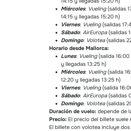
14:15 y llegadas 15:20 h)
Miércoles
:
Vueling
(salidas 1
14:15 y llegadas 15:20 h)
Viernes
:
Vueling
(salidas 17:
Sábado
:
AirEuropa
(salidas 
Domingo
:
Volotea
(salidas 2
Horario desde Mallorca:
Lunes
:
Vueling
(salida 16:00 
y llegadas 13:25 h)
Miércoles
:
Vueling
(salida 16
12:20 y llegadas 13:25 h)
Viernes
:
Vueling
(salida 16:0
Sábado
:
AirEuropa
(salidas 
Domingo
:
Volotea
(salidas 2
Duración de vuelo:
depende de la
Precio:
El precio del billete suele
El billete con volotea incluye d