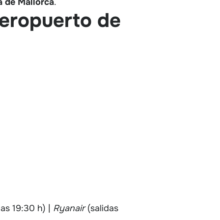
a de Mallorca
.
Aeropuerto de
das 19:30 h) |
Ryanair
(salidas