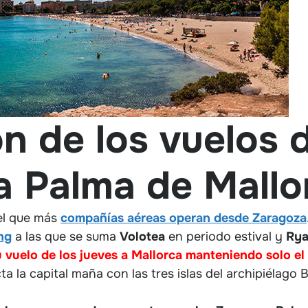
n de los vuelos 
a Palma de Mallo
el que más
compañías aéreas operan desde Zaragoza
ng
a las que se suma
Volotea
en periodo estival y
Rya
 vuelo de los jueves a Mallorca manteniendo solo el
 la capital maña con las tres islas del archipiélago B