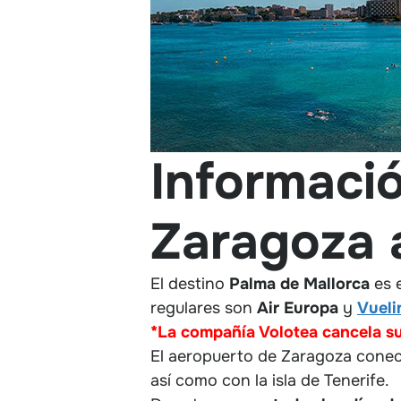
Informació
Zaragoza 
El destino
Palma de Mallorca
es 
regulares son
Air Europa
y
Vueli
*La compañía Volotea cancela su
El aeropuerto de Zaragoza conecta
así como con la isla de Tenerife.