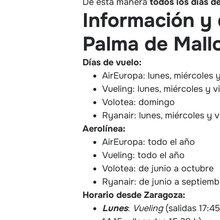
De esta manera
todos los días 
Información y 
Palma de Mall
Días de vuelo
:
AirEuropa: l
unes, miércoles 
Vueling: lunes, miércoles y v
Volotea: domingo
Ryanair: lunes, miércoles y 
Aerolínea
:
AirEuropa: todo el año
Vueling: todo el año
Volotea: de junio a octubre
Ryanair: de junio a septiemb
Horario desde Zaragoza:
Lunes
:
Vueling
(salidas 17:45