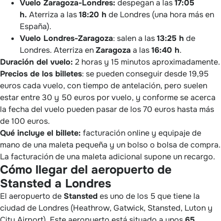
Vuelo Zaragoza-Londres:
despegan a las
17:05
h.
Aterriza a las
18:20 h
de Londres (una hora más en
España).
Vuelo Londres-Zaragoza
: salen a las
13:25 h
de
Londres. Aterriza en
Zaragoza
a las
16:40 h
.
Duración del vuelo:
2 horas y 15 minutos aproximadamente.
Precios de los billetes
: se pueden conseguir desde 19,95
euros cada vuelo, con tiempo de antelación, pero suelen
estar entre 30 y 50 euros por vuelo, y conforme se acerca
la fecha del vuelo pueden pasar de los 70 euros hasta más
de 100 euros.
Qué incluye el billete:
facturación online y equipaje de
mano de una maleta pequeña y un bolso o bolsa de compra.
La facturación de una maleta adicional supone un recargo.
Cómo llegar del aeropuerto de
Stansted a Londres
El aeropuerto de
Stansted
es uno de los 5 que tiene la
ciudad de Londres (Heathrow, Gatwick, Stansted, Luton y
City Airport). Este aeropuerto está situado a unos
65