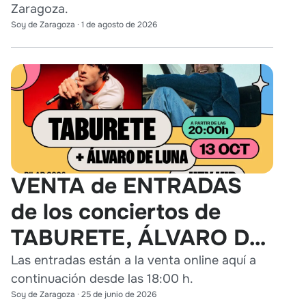
Zaragoza.
Soy de Zaragoza
·
1 de agosto de 2026
VENTA de ENTRADAS
de los conciertos de
TABURETE, ÁLVARO DE
LUNA y HEY KID en
Las entradas están a la venta online aquí a
continuación desde las 18:00 h.
Zaragoza
Soy de Zaragoza
·
25 de junio de 2026