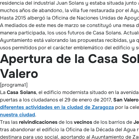
residencia del industrial Juan Solans y estaba situada junto
muchos años de abandono, la villa fue restaurada por el A
Hasta 2015 albergó la Oficina de Naciones Unidas de Apoyo
A mediados de este mes de marzo se constituyó una mesa de
manera participada, los usos futuros de Casa Solans. Actua
Ayuntamiento está valorando las propuestas recibidas, ya 
usos permitidos por el carácter emblemático del edificio y 
Apertura de la Casa So
Valero
[programa1]
La
Casa Solans
, el edificio modernista situado en la avenida
puertas a los ciudadanos el 29 de enero de 2017,
San Valero
diferentes actividades en la ciudad de Zaragoza
por la cel
nuestra ciudad
.
Tras las
reivindicaciones
de los
vecinos
de los barrios de
Je
tras abandonar el edificio la Oficina de la Década del Agua 
destinara para uso social, aportando al Ayuntamiento de Za