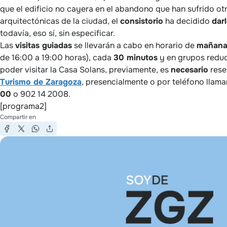
que el edificio no cayera en el abandono que han sufrido ot
arquitectónicas de la ciudad, el
consistorio
ha decidido
dar
todavía, eso sí, sin especificar.
Las
visitas guiadas
se llevarán a cabo en horario de
mañan
de 16:00 a 19:00 horas), cada
30 minutos
y en grupos reduc
poder visitar la Casa Solans, previamente, es
necesario
rese
Turismo de Zaragoza
, presencialmente o por teléfono llam
00
o 902 14 2008.
[programa2]
Compartir en