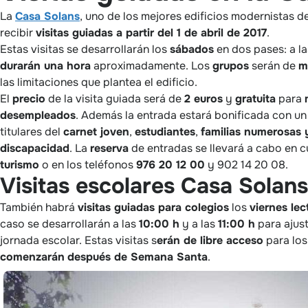
La
Casa Solans
, uno de los mejores edificios modernistas 
recibir
visitas guiadas a partir del 1 de abril de 2017
.
Estas visitas se desarrollarán los
sábados
en dos pases: a l
durarán una hora
aproximadamente. Los
grupos
serán de
m
las limitaciones que plantea el edificio.
El
precio
de la visita guiada será de
2 euros
y
gratuita
para
desempleados
. Además la entrada estará bonificada con u
titulares del
carnet joven
,
estudiantes
,
familias numerosas 
discapacidad
. La
reserva
de entradas se llevará a cabo en c
turismo
o en los teléfonos
976 20 12 00
y 902 14 20 08.
Visitas escolares Casa Solans
También habrá
visitas guiadas para colegios
los
viernes le
caso se desarrollarán a las
10:00 h
y a las
11:00 h
para ajust
jornada escolar. Estas visitas s
erán de libre acceso
para los
comenzarán
después de Semana Santa
.