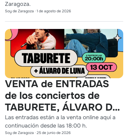
Zaragoza.
Soy de Zaragoza
·
1 de agosto de 2026
VENTA de ENTRADAS
de los conciertos de
TABURETE, ÁLVARO DE
LUNA y HEY KID en
Las entradas están a la venta online aquí a
continuación desde las 18:00 h.
Zaragoza
Soy de Zaragoza
·
25 de junio de 2026