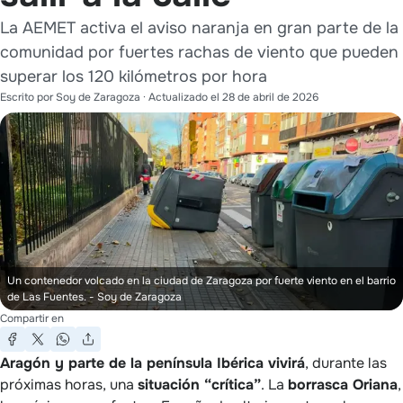
La AEMET activa el aviso naranja en gran parte de la
comunidad por fuertes rachas de viento que pueden
superar los 120 kilómetros por hora
Escrito por
Soy de Zaragoza
· Actualizado el
28 de abril de 2026
Un contenedor volcado en la ciudad de Zaragoza por fuerte viento en el barrio
de Las Fuentes.
- Soy de Zaragoza
Compartir en
Aragón y parte de la península Ibérica vivirá
, durante las
próximas horas, una
situación “crítica”
. La
borrasca Oriana
,