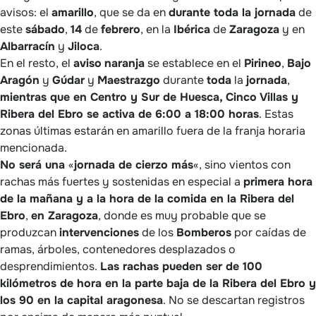
avisos: el
amarillo
, que se da en
durante toda la jornada
de
este
sábado
,
14
de
febrero
, en la
Ibérica
de
Zaragoza
y en
Albarracín
y
Jiloca
.
En el resto, el
aviso
naranja
se establece en el
Pirineo
,
Bajo
Aragón
y
Gúdar
y
Maestrazgo
durante
toda
la
jornada
,
mientras que en Centro y Sur de Huesca, Cinco Villas y
Ribera del Ebro se activa de 6:00 a 18:00 horas
. Estas
zonas últimas estarán en amarillo fuera de la franja horaria
mencionada.
No será una
«
jornada de cierzo más
«, sino vientos con
rachas más fuertes y sostenidas en especial a
primera hora
de la mañana y a la hora de la comida en la Ribera del
Ebro
,
en Zaragoza
, donde es muy probable que se
produzcan
intervenciones
de los
Bomberos
por caídas de
ramas, árboles, contenedores desplazados o
desprendimientos.
Las rachas pueden ser de 100
kilómetros de hora en la parte baja de la Ribera del Ebro y
los 90 en la capital aragonesa
. No se descartan registros