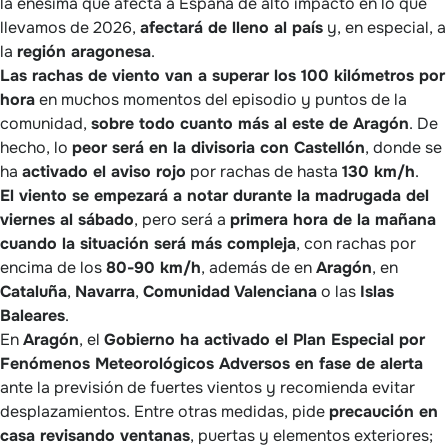
la enésima que afecta a España de alto impacto en lo que
llevamos de 2026,
afectará de lleno al país
y, en especial, a
la
región aragonesa
.
Las rachas de viento van a superar los 100 kilómetros por
hora
en muchos momentos del episodio y puntos de la
comunidad,
sobre todo cuanto más al este de Aragón
. De
hecho, lo
peor será en la divisoria con Castellón
, donde se
ha
activado el aviso rojo
por rachas de hasta
130 km/h
.
El viento se empezará a notar durante la madrugada del
viernes al sábado
, pero será a
primera hora de la mañana
cuando la situación será más compleja
, con rachas por
encima de los
80-90 km/h
, además de en
Aragón
, en
Cataluña
,
Navarra
,
Comunidad Valenciana
o las
Islas
Baleares
.
En
Aragón
, el
Gobierno ha activado el Plan Especial por
Fenómenos Meteorológicos Adversos en fase de alerta
ante la previsión de fuertes vientos y recomienda evitar
desplazamientos. Entre otras medidas, pide
precaución en
casa revisando ventanas
, puertas y elementos exteriores;