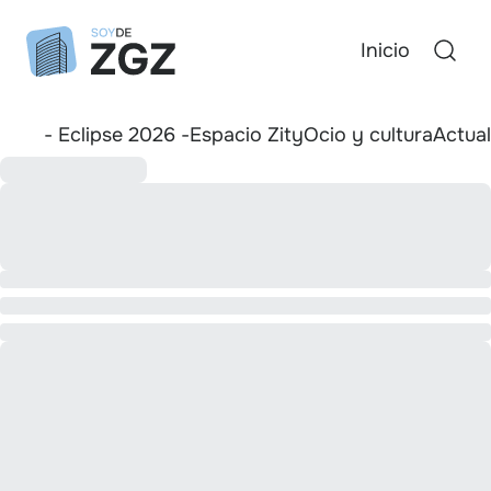
Inicio
- Eclipse 2026 -
Espacio Zity
Ocio y cultura
Actua