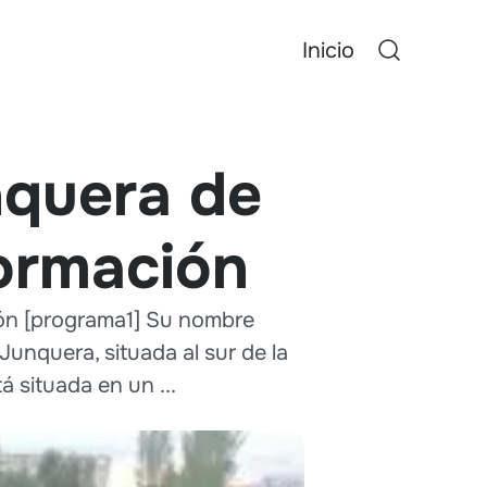
Inicio
nquera de
ormación
ción [programa1] Su nombre
Junquera, situada al sur de la
á situada en un ...