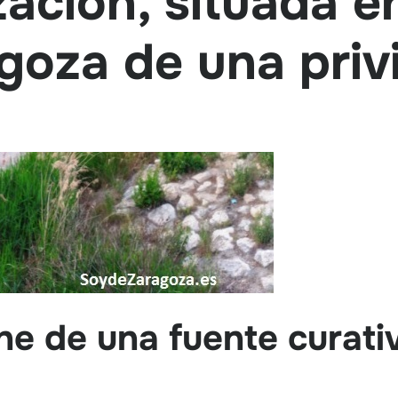
ación, situada en
 goza de una priv
e de una fuente curativ