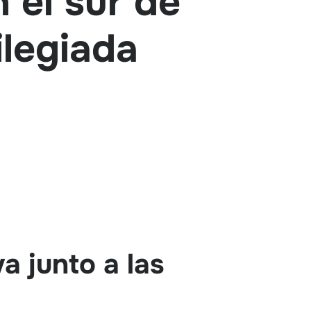
 el sur de
ilegiada
a junto a las