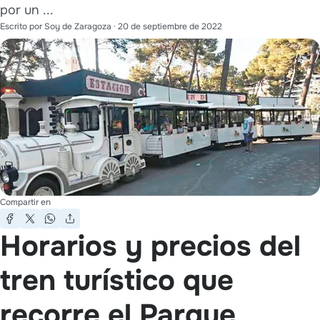
por un ...
Escrito por
Soy de Zaragoza
·
20 de septiembre de 2022
Compartir en
Horarios y precios del
tren turístico que
recorre el Parque