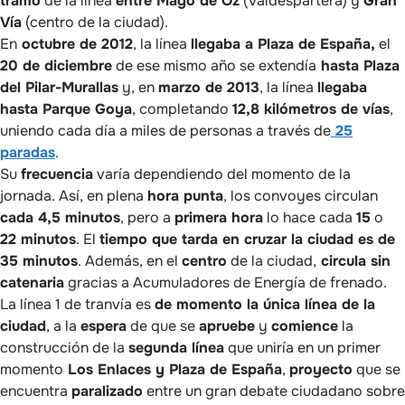
tramo
de la línea
entre Mago de Oz
(Valdespartera) y
Gran
Vía
(centro de la ciudad).
En
octubre de 2012
, la línea
llegaba a Plaza de España,
el
20 de diciembre
de ese mismo año se extendía
hasta Plaza
del Pilar-Murallas
y, en
marzo de 2013
, la línea
llegaba
hasta Parque Goya
, completando
12,8 kilómetros de vías
,
uniendo cada día a miles de personas a través de
25
paradas
.
Su
frecuencia
varía dependiendo del momento de la
jornada. Así, en plena
hora punta
, los convoyes circulan
cada 4,5 minutos
, pero a
primera hora
lo hace cada
15
o
22 minutos
. El
tiempo que tarda en cruzar la ciudad es de
35 minutos
. Además, en el
centro
de la ciudad,
circula sin
catenaria
gracias a Acumuladores de Energía de frenado.
La línea 1 de tranvía es
de momento la única línea de la
ciudad
, a la
espera
de que se
apruebe
y
comience
la
construcción de la
segunda línea
que uniría en un primer
momento
Los Enlaces y Plaza de España
,
proyecto
que se
encuentra
paralizado
entre un gran debate ciudadano sobre