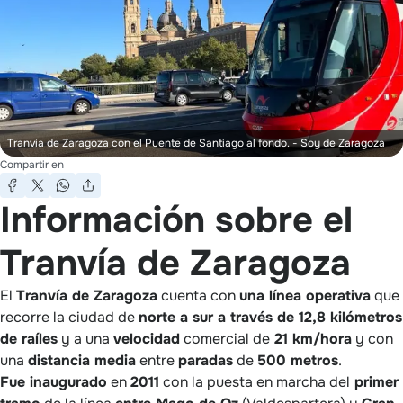
Tranvía de Zaragoza con el Puente de Santiago al fondo.
- Soy de Zaragoza
Compartir en
Información sobre el
Tranvía de Zaragoza
El
Tranvía de Zaragoza
cuenta con
una línea operativa
que
recorre la ciudad de
norte a sur a través de 12,8 kilómetros
de raíles
y a una
velocidad
comercial de
21 km/hora
y con
una
distancia media
entre
paradas
de
500 metros
.
Fue inaugurado
en
2011
con la puesta en marcha del
primer