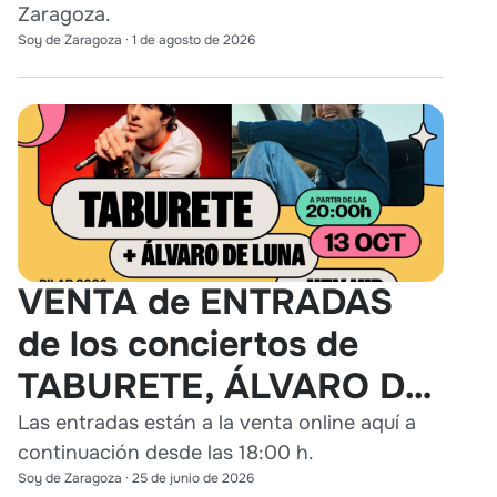
Zaragoza.
Soy de Zaragoza
·
1 de agosto de 2026
VENTA de ENTRADAS
de los conciertos de
TABURETE, ÁLVARO DE
LUNA y HEY KID en
Las entradas están a la venta online aquí a
continuación desde las 18:00 h.
Zaragoza
Soy de Zaragoza
·
25 de junio de 2026