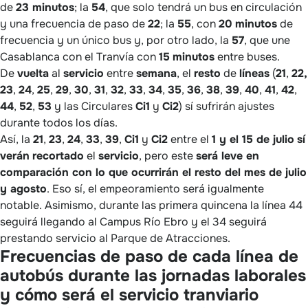
de
23 minutos
; la
54
, que solo tendrá un bus en circulación
y una frecuencia de paso de
22
; la
55
, con
20
minutos
de
frecuencia y un único bus y, por otro lado, la
57
, que une
Casablanca con el Tranvía con
15
minutos
entre buses.
De
vuelta
al
servicio
entre
semana
, el
resto
de
líneas
(
21
,
22,
23
,
24
,
25
,
29
,
30
,
31
,
32
,
33
,
34
,
35
,
36
,
38
,
39
,
40
,
41
,
42
,
44
,
52
,
53
y las Circulares
Ci1
y
Ci2
) sí sufrirán ajustes
durante todos los días.
Así, la
21
,
23
,
24
,
33
,
39
,
Ci1
y
Ci2
entre el
1 y el 15 de julio
sí
verán
recortado
el
servicio
, pero este
será leve en
comparación con lo que ocurrirán el resto del mes de julio
y agosto
. Eso sí, el empeoramiento será igualmente
notable. Asimismo, durante las primera quincena la línea 44
seguirá llegando al Campus Río Ebro y el 34 seguirá
prestando servicio al Parque de Atracciones.
Frecuencias de paso de cada línea de
autobús durante las jornadas laborales
y cómo será el servicio tranviario