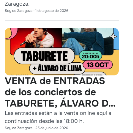
Zaragoza.
Soy de Zaragoza
·
1 de agosto de 2026
VENTA de ENTRADAS
de los conciertos de
TABURETE, ÁLVARO DE
LUNA y HEY KID en
Las entradas están a la venta online aquí a
continuación desde las 18:00 h.
Zaragoza
Soy de Zaragoza
·
25 de junio de 2026