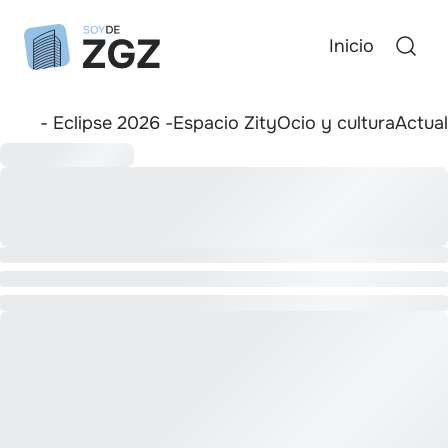
Inicio
- Eclipse 2026 -
Espacio Zity
Ocio y cultura
Actua