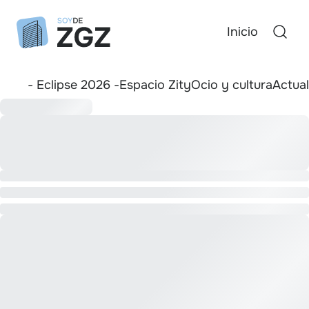
Inicio
- Eclipse 2026 -
Espacio Zity
Ocio y cultura
Actua