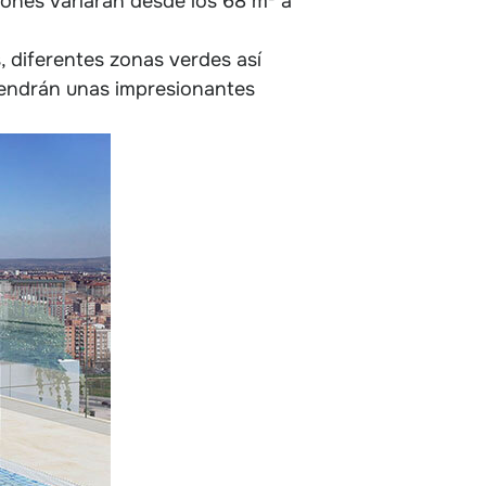
iones variarán desde los 68 m² a
, diferentes zonas verdes así
 tendrán unas impresionantes