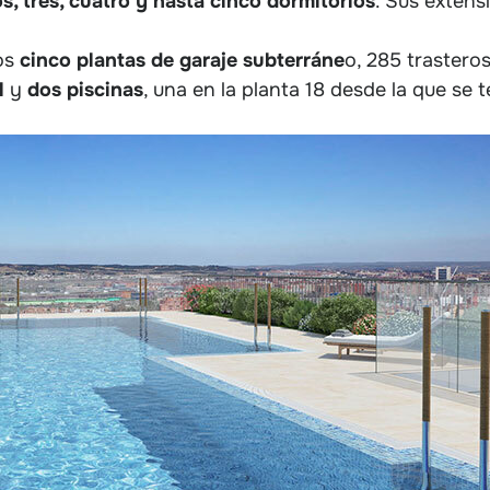
s, tres, cuatro y hasta cinco dormitorios
. Sus extens
os
cinco plantas de garaje subterráne
o, 285 trasteros
l
y
dos piscinas
, una en la planta 18 desde la que se