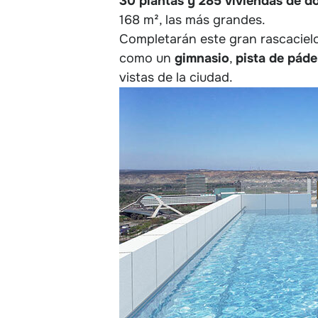
30 plantas y 285 viviendas de do
168 m², las más grandes.
Completarán este gran rascaciel
como un
gimnasio
,
pista de páde
vistas de la ciudad.