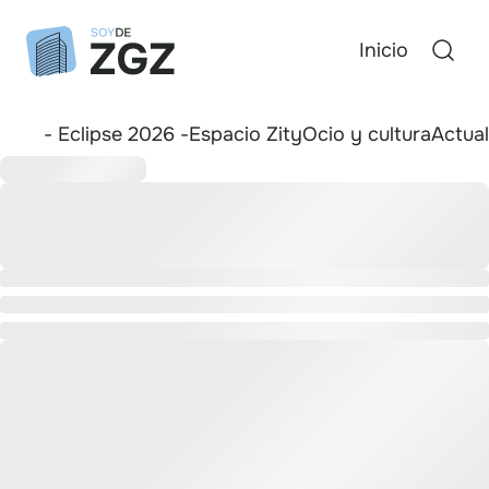
Inicio
- Eclipse 2026 -
Espacio Zity
Ocio y cultura
Actua