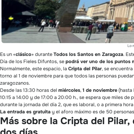
Lo 
Es un «
clásico
» durante
Todos los Santos en Zaragoza
. Es
Día de los Fieles Difuntos, se
podrá ver uno de los puntos má
Normalmente, este espacio, la
Cripta del Pilar
, se encuentra
torno al 1 de noviembre para que todos las personas puedan
zaragozanos.
Desde las 13:30 horas del
miércoles
,
1 de noviembre
(hasta 
10:15 a 14:00 y de 17:00 a 20:00 h., se espera que miles de 
durante la jornada del día 2, que es laboral, o a primera hor
La entrada es gratuita
y el aforo máximo es de 50 personas
Más sobre la Cripta del Pilar,
dos días