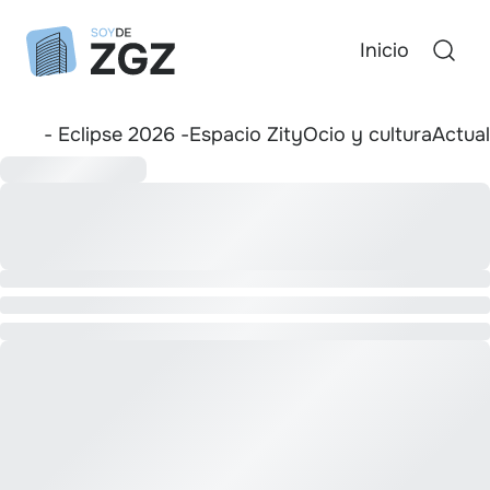
Inicio
- Eclipse 2026 -
Espacio Zity
Ocio y cultura
Actua