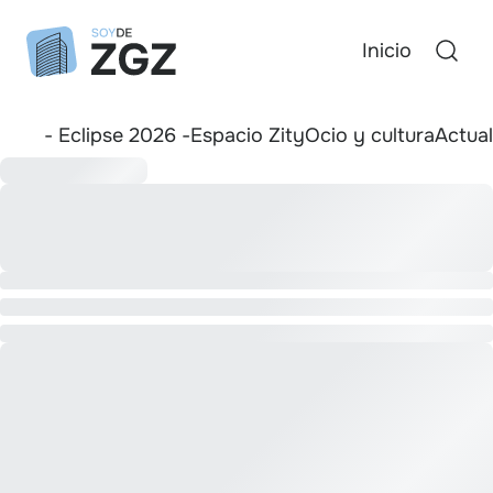
Inicio
- Eclipse 2026 -
Espacio Zity
Ocio y cultura
Actua