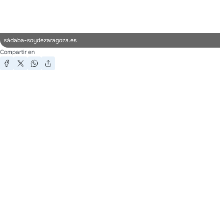
sádaba-soydezaragoza.es
Compartir en